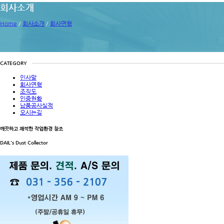
회사소개
Home
/
회사소개
/
회사연혁
CATEGORY
인사말
회사연혁
조직도
인증현황
납품공사실적
오시는길
깨끗하고 쾌적한 작업환경 창조
DAIL's Dust Collector