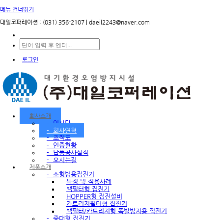
메뉴 건너뛰기
대일코퍼레이션 : (031) 356-2107 | daeil2243@naver.com
로그인
회사소개
-
인사말
-
회사연혁
-
조직도
-
인증현황
-
납품공사실적
-
오시는길
제품소개
-
소형범용집진기
특징 및 적용사례
백필터형 집진기
HOPPER형 집진설비
카트리지필터형 집진기
백필터/카트리지형 폭발방지용 집진기
-
중대형 집진기