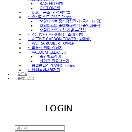
BAG FILTER형
CYCLONE형
-
DUCT 구조 및 선택방법
-
오일미스트 OMC Series
오일미스트 중소형집진기 (국소배기형)
오일미스트 중대형집진기 (중앙집중식)
오일미스트 소형 개별 부착형
-
ACTIVE CARBON (국소배기형)
-
ACTIVE CARBON TOWER (중대형)
-
WET SCRUBBER TOWER
-
와류식 워터 집진기
-
VACUUM CLEANER
중앙청소장비
산업용 진공청소기
-
용접흄집진기 WHC Series
-
납땜흄냄새제거기
자료실
온라인견적
LOGIN