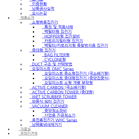
인증현황
납품공사실적
오시는길
제품소개
소형범용집진기
특징 및 적용사례
백필터형 집진기
HOPPER형 집진설비
카트리지필터형 집진기
백필터/카트리지형 폭발방지용 집진기
중대형 집진기
BAG FILTER형
CYCLONE형
DUCT 구조 및 선택방법
오일미스트 OMC Series
오일미스트 중소형집진기 (국소배기형)
오일미스트 중대형집진기 (중앙집중식)
오일미스트 소형 개별 부착형
ACTIVE CARBON (국소배기형)
ACTIVE CARBON TOWER (중대형)
WET SCRUBBER TOWER
와류식 워터 집진기
VACUUM CLEANER
중앙청소장비
산업용 진공청소기
용접흄집진기 WHC Series
납땜흄냄새제거기
자료실
온라인견적