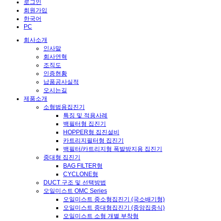
로그인
회원가입
한국어
PC
회사소개
인사말
회사연혁
조직도
인증현황
납품공사실적
오시는길
제품소개
소형범용집진기
특징 및 적용사례
백필터형 집진기
HOPPER형 집진설비
카트리지필터형 집진기
백필터/카트리지형 폭발방지용 집진기
중대형 집진기
BAG FILTER형
CYCLONE형
DUCT 구조 및 선택방법
오일미스트 OMC Series
오일미스트 중소형집진기 (국소배기형)
오일미스트 중대형집진기 (중앙집중식)
오일미스트 소형 개별 부착형