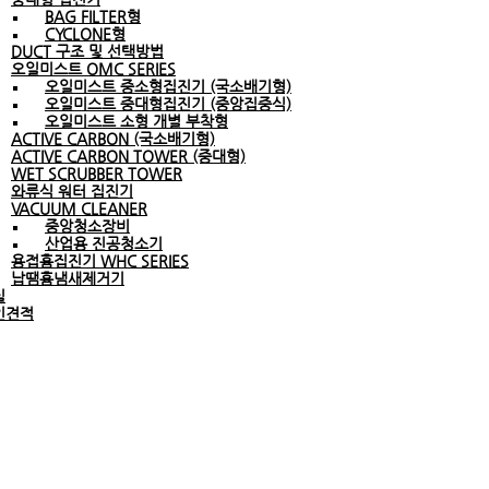
BAG FILTER형
CYCLONE형
DUCT 구조 및 선택방법
오일미스트 OMC SERIES
오일미스트 중소형집진기 (국소배기형)
오일미스트 중대형집진기 (중앙집중식)
오일미스트 소형 개별 부착형
ACTIVE CARBON (국소배기형)
ACTIVE CARBON TOWER (중대형)
WET SCRUBBER TOWER
와류식 워터 집진기
VACUUM CLEANER
중앙청소장비
산업용 진공청소기
용접흄집진기 WHC SERIES
납땜흄냄새제거기
실
인견적