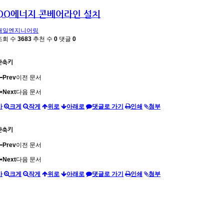
OO에너지 콘베어라인 설치
대일엔지니어링
조회 수
3683
추천 수
0
댓글
0
단축키
Prev
이전 문서
Next
다음 문서
가
크게
작게
위로
아래로
댓글로 가기
인쇄
첨부
단축키
Prev
이전 문서
Next
다음 문서
가
크게
작게
위로
아래로
댓글로 가기
인쇄
첨부