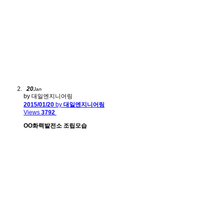
20
Jan
by 대일엔지니어링
2015/01/20
by
대일엔지니어링
Views
3792
OO화력발전소 조립모습