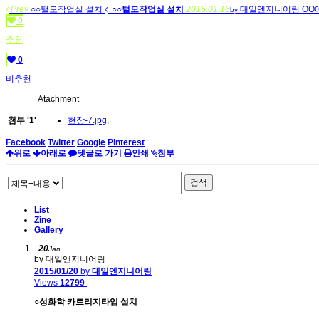
Prev
○○털모작업실 설치
○○털모작업실 설치
2015.01.16
대일엔지니어링
OO
by
0
추천
0
비추천
Atachment
첨부
'
1
'
현장-7.jpg
,
Facebook
Twitter
Google
Pinterest
위로
아래로
댓글로 가기
인쇄
첨부
검색
List
Zine
Gallery
20
Jan
by 대일엔지니어링
2015/01/20
by
대일엔지니어링
Views
12799
○성화학 카트리지타입 설치