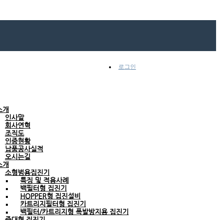
로그인
소개
인사말
회사연혁
조직도
인증현황
납품공사실적
오시는길
소개
소형범용집진기
특징 및 적용사례
백필터형 집진기
HOPPER형 집진설비
카트리지필터형 집진기
백필터/카트리지형 폭발방지용 집진기
중대형 집진기