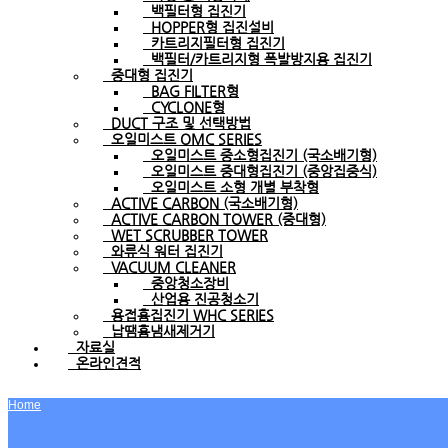
백필터형 집진기
HOPPER형 집진설비
카트리지필터형 집진기
백필터/카트리지형 폭발방지용 집진기
중대형 집진기
BAG FILTER형
CYCLONE형
DUCT 구조 및 선택방법
오일미스트 OMC SERIES
오일미스트 중소형집진기 (국소배기형)
오일미스트 중대형집진기 (중앙집중식)
오일미스트 소형 개별 부착형
ACTIVE CARBON (국소배기형)
ACTIVE CARBON TOWER (중대형)
WET SCRUBBER TOWER
와류식 워터 집진기
VACUUM CLEANER
중앙청소장비
산업용 진공청소기
용접흄집진기 WHC SERIES
납땜흄냄새제거기
자료실
온라인견적
Home