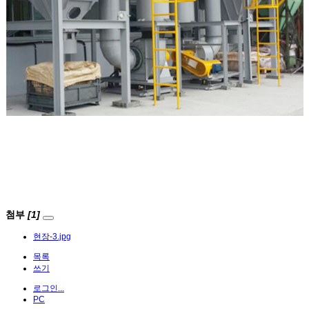
첨부
[1]
현장-3.jpg
목록
쓰기
로그인...
PC